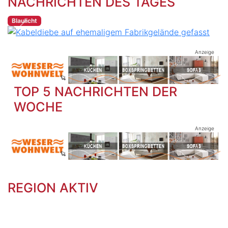
NACHRICHTEN DES TAGES
Fabrikgelände gefasst
Blaulicht
Previous
Next
Anzeige
TOP 5 NACHRICHTEN DER
WOCHE
Anzeige
REGION AKTIV