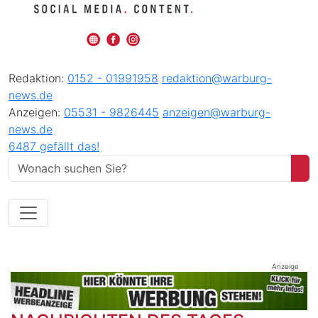
Redaktion:
0152 - 01991958
redaktion@warburg-
news.de
Anzeigen:
05531 - 9826445
anzeigen@warburg-
news.de
6487 gefällt das!
Anzeige
Montag, 06. Juli 2026 05:36 Uhr
Kabeldiebe auf ehemaligem